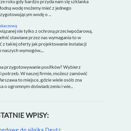
orze roku gdy bardzo przyda nam się szklanka
chłodną wodę możemy mieć z jednego
rzygotowującym wodę o ...
ryskaczową
wiązanej nie tylko z ochroną przeciwpożarową,
spełnić stawiane przez nas wymagania to w
 z takiej oferty jak projektowanie instalacji
o naszych wymogów,...
u na przygotowywanie posiłków? Wybierz
 i potrzeb. W naszej firmie, możesz zamówić
arszawa to miejsce, gdzie wiele osób zna
ka o ogromnym doświadczeniu i wie...
TATNIE WPISY:
pędowe do silnika Deutz