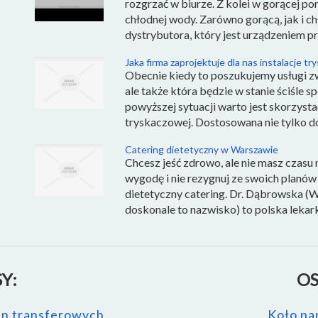
rozgrzać w biurze. Z kolei w gorącej p
chłodnej wody. Zarówno gorącą, jak i 
dystrybutora, który jest urządzeniem p
Jaka firma zaprojektuje dla nas instalacje t
Obecnie kiedy to poszukujemy usługi z
ale także która będzie w stanie ściśle 
powyższej sytuacji warto jest skorzystać
tryskaczowej. Dostosowana nie tylko d
Catering dietetyczny w Warszawie
Chcesz jeść zdrowo, ale nie masz czas
wygodę i nie rezygnuj ze swoich planów
dietetyczny catering. Dr. Dąbrowska (W
doskonale to nazwisko) to polska lekar
Y:
OS
cen transferowych
Koło na