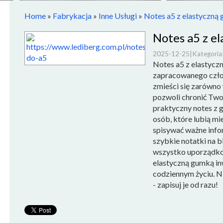
Home
»
Fabrykacja
»
Inne Usługi
»
Notes a5 z elastyczną
Notes a5 z e
2025-12-25
|
Kategoria:
Notes a5 z elastycz
zapracowanego człow
zmieści się zarówno 
pozwoli chronić Two
praktyczny notes z 
osób, które lubią m
spisywać ważne info
szybkie notatki na 
wszystko uporządkow
elastyczną gumką in
codziennym życiu. N
- zapisuj je od razu!