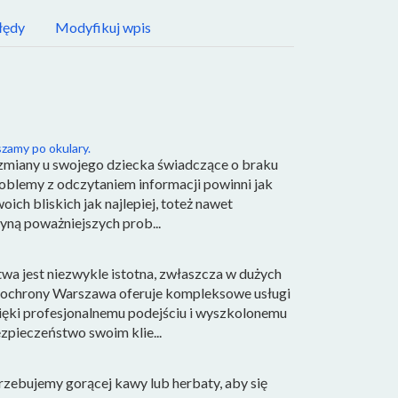
łędy
Modyfikuj wpis
zamy po okulary.
 zmiany u swojego dziecka świadczące o braku
roblemy z odczytaniem informacji powinni jak
ich bliskich jak najlepiej, toteż nawet
yną poważniejszych prob...
wa jest niezwykle istotna, zwłaszcza w dużych
a ochrony Warszawa oferuje kompleksowe usługi
zięki profesjonalnemu podejściu i wyszkolonemu
zpieczeństwo swoim klie...
trzebujemy gorącej kawy lub herbaty, aby się