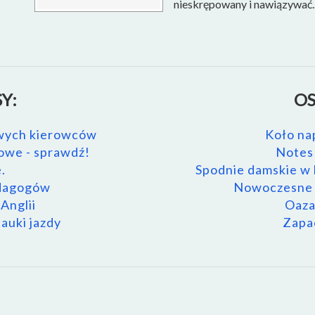
nieskrępowany i nawiązywać..
Y:
OS
owych kierowców
Koło na
owe - sprawdź!
Notes 
.
Spodnie damskie w h
edagogów
Nowoczesne r
Anglii
Oaza
auki jazdy
Zapac