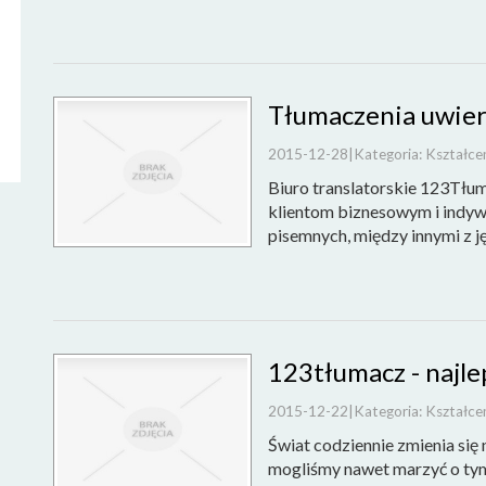
Tłumaczenia uwier
2015-12-28
|
Kategoria: Kształce
Biuro translatorskie 123Tł
klientom biznesowym i indyw
pisemnych, między innymi z ję
123tłumacz - najle
2015-12-22
|
Kategoria: Kształce
Świat codziennie zmienia się n
mogliśmy nawet marzyć o ty