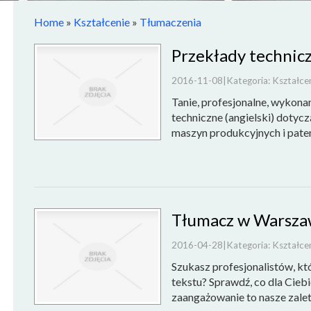
Home
»
Kształcenie
»
Tłumaczenia
Przekłady technicz
2016-11-08
|
Kategoria: Kształce
Tanie, profesjonalne, wykona
techniczne (angielski) dotyc
maszyn produkcyjnych i pate
Tłumacz w Warsza
2016-04-28
|
Kategoria: Kształce
Szukasz profesjonalistów, k
tekstu? Sprawdź, co dla Cieb
zaangażowanie to nasze zalety