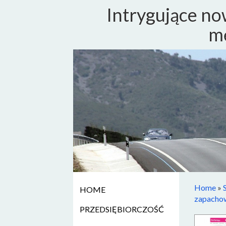
Intrygujące no
m
Home
»
HOME
zapachow
PRZEDSIĘBIORCZOŚĆ