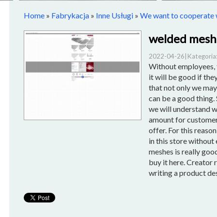
Home
»
Fabrykacja
»
Inne Usługi
»
We want to cooperate 
welded mesh
2022-04-26
|
Kategoria:
Without employees, 
it will be good if t
that not only we may
can be a good thing. 
we will understand w
amount for customers
offer. For this reaso
in this store withou
meshes is really go
buy it here. Creator
writing a product de