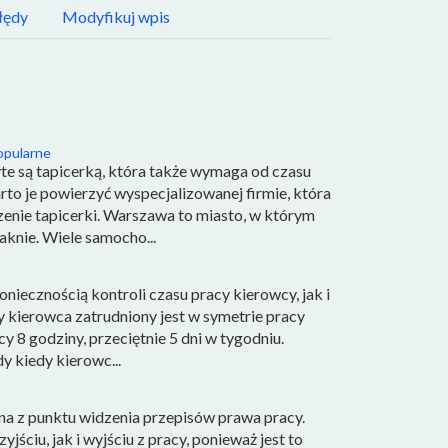
łędy
Modyfikuj wpis
popularne
te są tapicerką, która także wymaga od czasu
to je powierzyć wyspecjalizowanej firmie, która
enie tapicerki. Warszawa to miasto, w którym
aknie. Wiele samocho...
oniecznością kontroli czasu pracy kierowcy, jak i
y kierowca zatrudniony jest w symetrie pracy
cy 8 godziny, przeciętnie 5 dni w tygodniu.
y kiedy kierowc...
tna z punktu widzenia przepisów prawa pracy.
ściu, jak i wyjściu z pracy, ponieważ jest to