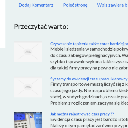
Dodaj Komentarz
Poleć stronę
Wpis zawiera b
Przeczytać warto:
Czyszczenie tapicerki także coraz bardziej 
Meble i siedzenia w samochodzie pokry
do czasu zabiegów pielęgnacyjnych. War
szybko i sprawnie wykona takie czyszcz
dla takiej firmy pracy na pewno nie zabr
Systemy do ewidencji czasu pracu kierowcy
Firmy transportowe muszą liczyć się z k
czasu jego jazdy. Nie ma problemu kied
stałej, w stałych godzinach, o czasie pra
Problem z rozliczeniem zaczyna się kied
Jak można rejestrować czas pracy ??
Ewidencja czasu pracy jest bardzo isto
Należy o tym pamiętać zarówno przy przyj