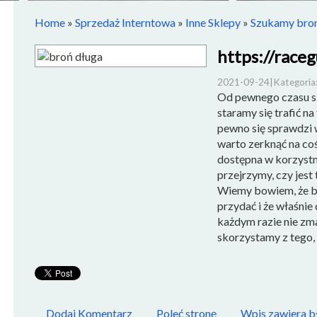
Home
»
Sprzedaż Interntowa
»
Inne Sklepy
»
Szukamy broni
https://race
2021-09-24
|
Kategoria:
Od pewnego czasu s
staramy się trafić na
pewno się sprawdzi
warto zerknąć na coś
dostępna w korzystne
przejrzymy, czy jest
Wiemy bowiem, że br
przydać i że właśnie
każdym razie nie zma
skorzystamy z tego, c
Dodaj Komentarz
Poleć stronę
Wpis zawiera b