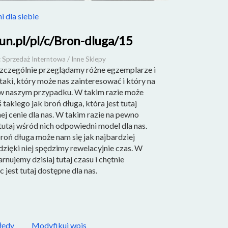
 dla siebie
gun.pl/pl/c/Bron-dluga/15
 Sprzedaż Interntowa / Inne Sklepy
zczególnie przeglądamy różne egzemplarze i
 taki, który może nas zainteresować i który na
 w naszym przypadku. W takim razie może
 takiego jak broń długa, która jest tutaj
j cenie dla nas. W takim razie na pewno
 tutaj wśród nich odpowiedni model dla nas.
oń długa może nam się jak najbardziej
 dzięki niej spędzimy rewelacyjnie czas. W
rnujemy dzisiaj tutaj czasu i chętnie
 jest tutaj dostępne dla nas.
łędy
Modyfikuj wpis