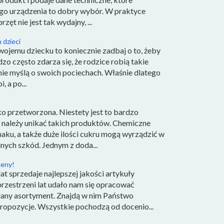
go urządzenia to dobry wybór. W praktyce
zęt nie jest tak wydajny, ...
 dzieci
swojemu dziecku to koniecznie zadbaj o to, żeby
 często zdarza się, że rodzice robią takie
 nie myślą o swoich pociechach. Właśnie dlatego
 a po...
o przetworzona. Niestety jest to bardzo
 należy unikać takich produktów. Chemiczne
ku, a także duże ilości cukru mogą wyrządzić w
nych szkód. Jednym z doda...
ceny!
at sprzedaje najlepszej jakości artykuły
przestrzeni lat udało nam się opracować
any asortyment. Znajdą w nim Państwo
opozycje. Wszystkie pochodzą od docenio...