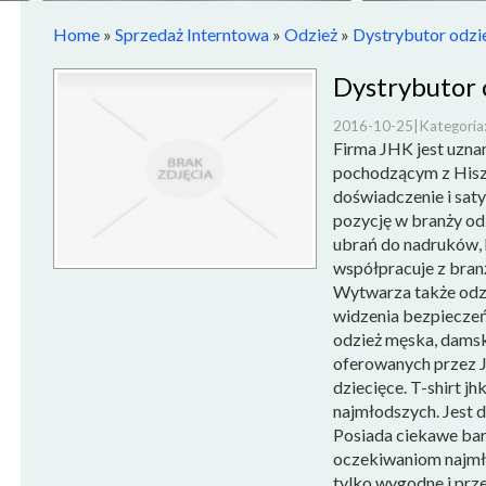
Home
»
Sprzedaż Interntowa
»
Odzież
»
Dystrybutor odzie
Dystrybutor 
2016-10-25
|
Kategoria
Firma JHK jest uzna
pochodzącym z Hiszp
doświadczenie i sat
pozycję w branży odz
ubrań do nadruków, 
współpracuje z bran
Wytwarza także odzi
widzenia bezpieczeńs
odzież męska, damsk
oferowanych przez J
dziecięce. T-shirt j
najmłodszych. Jest d
Posiada ciekawe ba
oczekiwaniom najmło
tylko wygodne i prz