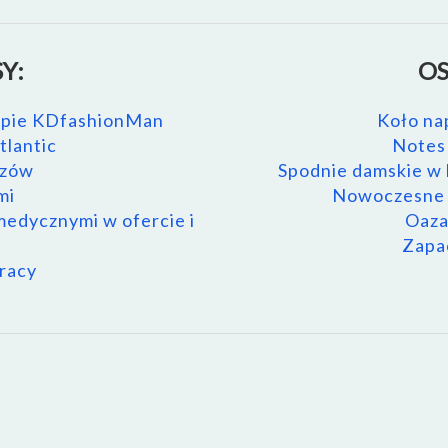
Y:
OS
lepie KDfashionMan
Koło na
tlantic
Notes 
azów
Spodnie damskie w h
mi
Nowoczesne r
medycznymi w ofercie i
Oaza
Zapac
racy