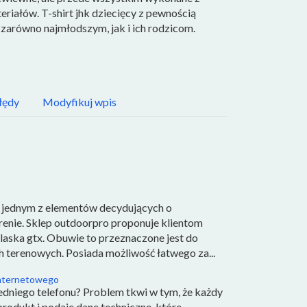
eriałów. T-shirt jhk dziecięcy z pewnością
 zarówno najmłodszym, jak i ich rodzicom.
łędy
Modyfikuj wpis
ą jednym z elementów decydujących o
enie. Sklep outdoorpro proponuje klientom
laska gtx. Obuwie to przeznaczone jest do
terenowych. Posiada możliwość łatwego za...
internetowego
dniego telefonu? Problem tkwi w tym, że każdy
odukt i podaje dane techniczne, które