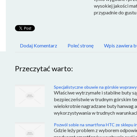
wysokiej jakości mat
przypadnie do gustu
Dodaj Komentarz
Poleć stronę
Wpis zawiera b
Przeczytać warto:
Specjalistyczne obuwie na górskie wyprawy
Właściwe wytrzymałe i stabilne buty s
bezpieczeństwie w trudnym górskim ter
wielokrotnie nagradzane buty hanwag a
wykorzystywania w trudnych warunkach 
Pozwól sobie na smartfona HTC ze sklepu 
Gdzie leży problem z wyborem odpowie
producent smartfonów wychwala swój pr