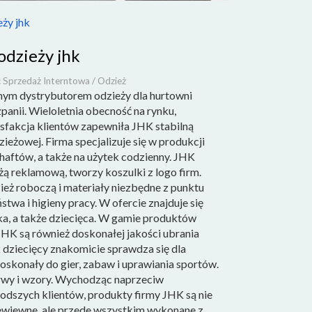
ży jhk
odzieży jhk
: Sprzedaż Interntowa / Odzież
nym dystrybutorem odzieży dla hurtowni
anii. Wieloletnia obecność na rynku,
ysfakcja klientów zapewniła JHK stabilną
ieżowej. Firma specjalizuje się w produkcji
haftów, a także na użytek codzienny. JHK
żą reklamową, tworzy koszulki z logo firm.
eż roboczą i materiały niezbędne z punktu
twa i higieny pracy. W ofercie znajduje się
a, a także dziecięca. W gamie produktów
HK są również doskonałej jakości ubrania
hk dziecięcy znakomicie sprawdza się dla
oskonały do gier, zabaw i uprawiania sportów.
rwy i wzory. Wychodząc naprzeciw
dszych klientów, produkty firmy JHK są nie
ewiewne, ale przede wszystkim wykonane z