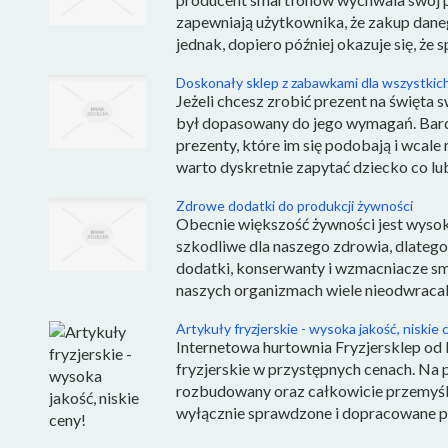
zapewniają użytkownika, że zakup dane
jednak, dopiero później okazuje się, że spr
Doskonały sklep z zabawkami dla wszystkich
Jeżeli chcesz zrobić prezent na święta 
był dopasowany do jego wymagań. Bardzo
prezenty, które im się podobają i wcale
warto dyskretnie zapytać dziecko co lubi,
Zdrowe dodatki do produkcji żywności
Obecnie większość żywności jest wysok
szkodliwe dla naszego zdrowia, dlatego
dodatki, konserwanty i wzmacniacze sma
naszych organizmach wiele nieodwracal
Artykuły fryzjerskie - wysoka jakość, niskie 
Internetowa hurtownia Fryzjersklep od l
fryzjerskie w przystępnych cenach. Na 
rozbudowany oraz całkowicie przemyśl
wyłącznie sprawdzone i dopracowane pr