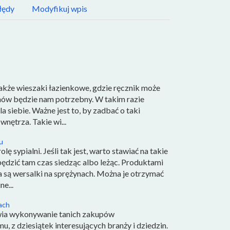
łędy
Modyfikuj wpis
także wieszaki łazienkowe, gdzie ręcznik może
znów będzie nam potrzebny. W takim razie
siebie. Ważne jest to, by zadbać o taki
nętrza. Takie wi...
u
lę sypialni. Jeśli tak jest, warto stawiać na takie
ędzić tam czas siedząc albo leżąc. Produktami
 są wersalki na sprężynach. Można je otrzymać
e...
ach
iwia wykonywanie tanich zakupów
, z dziesiątek interesujących branży i dziedzin.