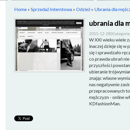
Home
»
Sprzedaż Interntowa
»
Odzież
»
Ubrania dla mężc
ubrania dla 
2015-12-28
|
Kategoria
W XXI wieku wiele 
inaczej dzieje się w
się i sprawdzało ręc
co prawda ubrań nie
przyszłości powstan
ubieranie trójwymia
znając własne wymia
nas negatywnie zask
przepracowanych to 
mężczyzn - online w
KDfashionMan.