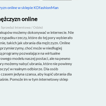
zyzn online w sklepie KDfashionMan
mężczyzn online
: Sprzedaż Interntowa / Odzież
zakupów możemy dokonywać w internecie. Nie
 przypadku rzeczy, które do tej pory wybierało
znie, takich jak ubrania dla mężczyzn. Online
 przymierzymy, choć może w niedługiej
ą programy pozwalające na wirtualne
rowego modelu naszej postaci, ale na pewno
ry możemy nabyć ubrania, które nie powinny
oczyć w realnym odbiorze. Dla osób
czasem jedyna szansa, aby kupić ubrania dla
łaśnie. Pomoże im w tym internetowy sklep