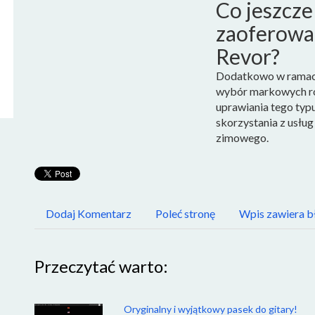
Co jeszcz
zaoferowa
Revor?
Dodatkowo w ramach
wybór markowych ro
uprawiania tego typ
skorzystania z usłu
zimowego.
Dodaj Komentarz
Poleć stronę
Wpis zawiera b
Przeczytać warto:
Oryginalny i wyjątkowy pasek do gitary!