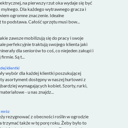
lektrycznej, na pierwszy rzut oka wydaje się być
j mylnego. Dla każdego wytrawnego gracza i
wiem ogromne znaczenie. Idealne
to podstawa. Całość sprzętu musi bow...
kie zawsze mobilizują się do pracy i swoje
e perfekcyjnie traktują swojego klienta jaki
minerały dla seniorów to coś, co niejeden zakupi i
rmie. Są t...
ej klientki
y wybór dla każdej klientki poszukującej
ty asortyment dostępny w naszej hurtowni z
bardziej wymagających kobiet. Szorty, rurki,
ateriałowe - u nas znajdz...
 mróz
eży rezygnować z obecności roślin w ogrodzie
a trzymać także w tę porę roku. Żeby było to