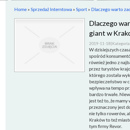
Home
»
Sprzedaż Interntowa
»
Sport
»
Dlaczego warto zao
Dlaczego war
giant w Krak
2019-11-18
|
Kategoria
W dzisiejszych czasa
spośród konsumentó
również jedno z najb
przez turystów krajo
którego została wyk
bezpieczeństwo w cza
wpływa na tempo pr
bardzo trwałe. Niewą
jest też to, że mamy
przeznaczony jest d
nie tylko rowerów, a
Kraków to też miasto
tym firmy Revor.