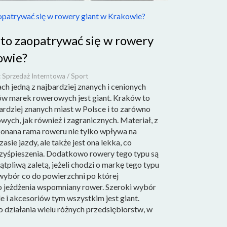
patrywać się w rowery giant w Krakowie?
to zaopatrywać się w rowery
owie?
: Sprzedaż Interntowa / Sport
ch jedną z najbardziej znanych i cenionych
w marek rowerowych jest giant. Kraków to
ardziej znanych miast w Polsce i to zarówno
wych, jak również i zagranicznych. Materiał, z
onana rama roweru nie tylko wpływa na
sie jazdy, ale także jest ona lekka, co
zyśpieszenia. Dodatkowo rowery tego typu są
tpliwą zaletą, jeżeli chodzi o markę tego typu
 wybór co do powierzchni po której
o jeżdżenia wspomniany rower. Szeroki wybór
le i akcesoriów tym wszystkim jest giant.
 działania wielu różnych przedsiębiorstw, w