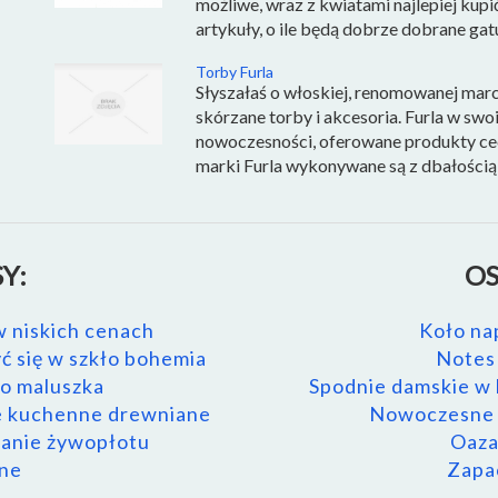
możliwe, wraz z kwiatami najlepiej kup
artykuły, o ile będą dobrze dobrane ga
Torby Furla
Słyszałaś o włoskiej, renomowanej marc
skórzane torby i akcesoria. Furla w swo
nowoczesności, oferowane produkty cec
marki Furla wykonywane są z dbałością 
Y:
OS
 niskich cenach
Koło na
yć się w szkło bohemia
Notes 
go maluszka
Spodnie damskie w h
e kuchenne drewniane
Nowoczesne r
wanie żywopłotu
Oaza
ne
Zapac