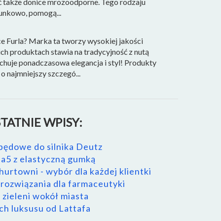
ić także donice mrozoodporne. Tego rodzaju
tunkowo, pomogą...
e Furla? Marka ta tworzy wysokiej jakości
ich produktach stawia na tradycyjność z nutą
huje ponadczasowa elegancja i styl! Produkty
o najmniejszy szczegó...
TATNIE WPISY:
pędowe do silnika Deutz
a5 z elastyczną gumką
urtowni - wybór dla każdej klientki
ozwiązania dla farmaceutyki
 zieleni wokół miasta
h luksusu od Lattafa