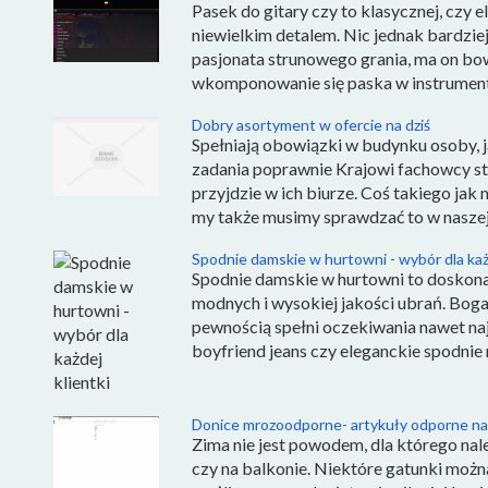
Pasek do gitary czy to klasycznej, czy e
niewielkim detalem. Nic jednak bardzie
pasjonata strunowego grania, ma on bo
wkomponowanie się paska w instrument 
Dobry asortyment w ofercie na dziś
Spełniają obowiązki w budynku osoby, ja
zadania poprawnie Krajowi fachowcy stal
przyjdzie w ich biurze. Coś takiego jak 
my także musimy sprawdzać to w naszej fi
Spodnie damskie w hurtowni - wybór dla każd
Spodnie damskie w hurtowni to doskonał
modnych i wysokiej jakości ubrań. Boga
pewnością spełni oczekiwania nawet naj
boyfriend jeans czy eleganckie spodnie m
Donice mrozoodporne- artykuły odporne na
Zima nie jest powodem, dla którego nal
czy na balkonie. Niektóre gatunki możn