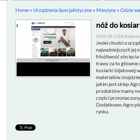
Home
»
Urządzenia Specjalistyczne
»
Maszyny
»
Gdzie war
nóż do kosiar
2020-06-12
|
Kategoria:
Jexlei chodzi o urzą
najważniejszych jej 
Możliwość obcięcia 
trawy za to głównie 
kosiarki bijakowej 
materiałów znajdzi
jakim jest sklep Agr
produktów mamy moż
części przeznaczony
Dodatkowo Agro plu
rynku.