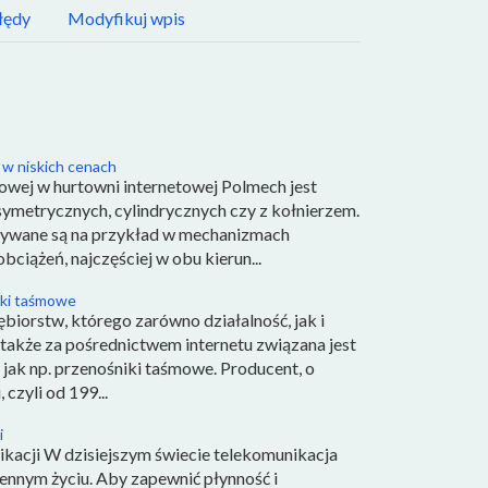
łędy
Modyfikuj wpis
 w niskich cenach
wej w hurtowni internetowej Polmech jest
ymetrycznych, cylindrycznych czy z kołnierzem.
ywane są na przykład w mechanizmach
ciążeń, najczęściej w obu kierun...
iki taśmowe
ębiorstw, którego zarówno działalność, jak i
 także za pośrednictwem internetu związana jest
 jak np. przenośniki taśmowe. Producent, o
czyli od 199...
i
ikacji W dzisiejszym świecie telekomunikacja
nnym życiu. Aby zapewnić płynność i