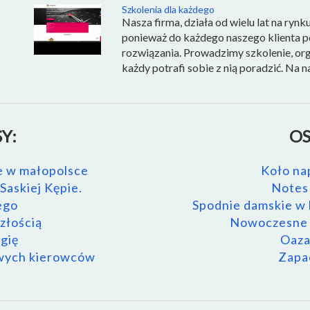
Szkolenia dla każdego
Nasza firma, działa od wielu lat na ryn
ponieważ do każdego naszego klienta p
rozwiązania. Prowadzimy szkolenie, orga
każdy potrafi sobie z nią poradzić. Na na
Y:
OS
ze w małopolsce
Koło na
askiej Kępie.
Notes 
ego
Spodnie damskie w h
złością
Nowoczesne r
gię
Oaza
owych kierowców
Zapac