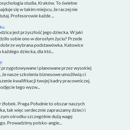
psychologia studia, Kraków. To świetne
ajduje się w takim miejscu, że raczej nie
taj. Profesorowie każde ...
ku.
ica jest przyszłość jego dziecka. W jaki
dziło sobie ono w dorosłym życiu? Przede
a i dobrze wybrana podstawówka. Katowice
 każdego dziecka, dla któ...
ź!
ć przygotowywane i planowane przez wysokiej
, że nasze szkolenia biznesowe umożliwią ci
szenie kwalifikacji twojej kadry pracowniczej.
odjęcie tego wyzw...
żłobek. Praga Południe to obszar naszych
wka, tak więc serdecznie zapraszamy dzieci i
aszym ośrodku szczególnie dużą wagę
go. Prowadzimy polsko-angie...