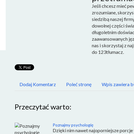
Jeśli chcesz mieć p
zrozumiane, skorzys
siedzibą naszej firm
dowolnej części świa
długoletnim doświad
zaawansowanych jęz
nas i skorzystaj z n
do 123tłumacz.
Dodaj Komentarz
Poleć stronę
Wpis zawiera b
Przeczytać warto:
Poznajmy psychologię
Dzięki nim nawet najoporniejsze porcje 