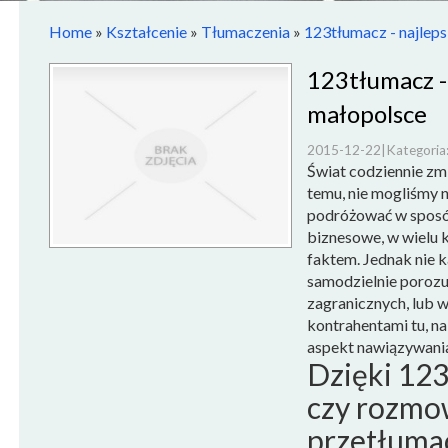
Home
»
Kształcenie
»
Tłumaczenia
»
123tłumacz - najlep
123tłumacz -
małopolsce
2015-12-22
|
Kategoria
Świat codziennie zmie
temu, nie mogliśmy 
podróżować w sposó
biznesowe, w wielu k
faktem. Jednak nie k
samodzielnie poroz
zagranicznych, lub 
kontrahentami tu, na
aspekt nawiązywani
Dzięki 123
czy rozmo
przetłuma