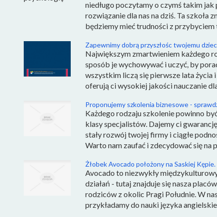
niedługo poczytamy o czymś takim jak 
rozwiązanie dla nas na dziś. Ta szkoła zn
będziemy mieć trudności z przybyciem tu
Zapewnimy dobrą przyszłośc twojemu dziec
Największym zmartwieniem każdego rodz
sposób je wychowywać i uczyć, by pora
wszystkim liczą się pierwsze lata życi
oferują ci wysokiej jakości nauczanie dla
Proponujemy szkolenia biznesowe - sprawd
Każdego rodzaju szkolenie powinno by
klasy specjalistów. Dajemy ci gwarancję
stały rozwój twojej firmy i ciągłe podno
Warto nam zaufać i zdecydować się na p
Żłobek Avocado położony na Saskiej Kępie.
Avocado to niezwykły międzykulturowy 
działań - tutaj znajduje się nasza placó
rodziców z okolic Pragi Południe. W n
przykładamy do nauki języka angielskie