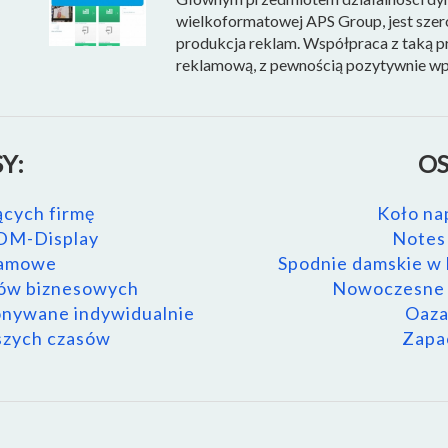
wielkoformatowej APS Group, jest szero
produkcja reklam. Współpraca z taką pr
reklamową, z pewnością pozytywnie wpłyn
Y:
OS
ących firmę
Koło na
 DM-Display
Notes 
klamowe
Spodnie damskie w h
tów biznesowych
Nowoczesne r
konywane indywidualnie
Oaza
aszych czasów
Zapac