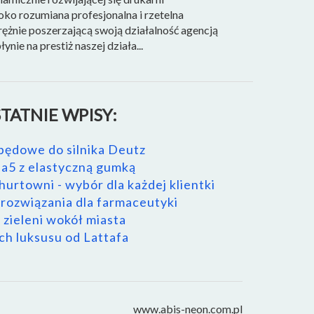
ko rozumiana profesjonalna i rzetelna
ężnie poszerzającą swoją działalność agencją
ie na prestiż naszej działa...
TATNIE WPISY:
pędowe do silnika Deutz
a5 z elastyczną gumką
urtowni - wybór dla każdej klientki
ozwiązania dla farmaceutyki
 zieleni wokół miasta
h luksusu od Lattafa
www.abis-neon.com.pl