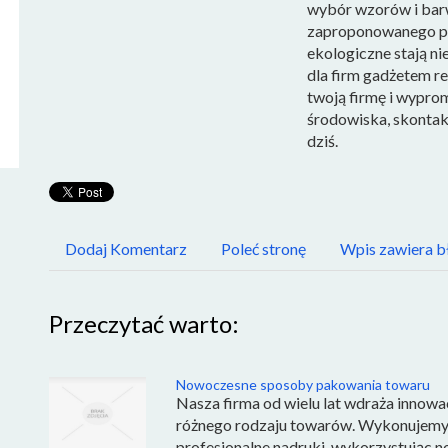
wybór wzorów i barw
zaproponowanego prz
ekologiczne stają ni
dla firm gadżetem r
twoją firmę i wypro
środowiska, skontakt
dziś.
Dodaj Komentarz
Poleć stronę
Wpis zawiera b
Przeczytać warto:
Nowoczesne sposoby pakowania towaru
Nasza firma od wielu lat wdraża innow
różnego rodzaju towarów. Wykonujemy
profesjonalne nadruki, wykorzystując 