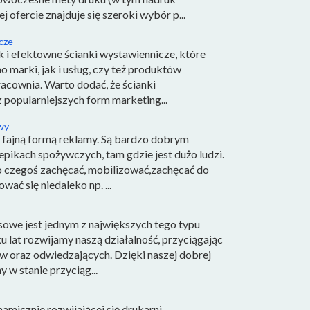
j ofercie znajduje się szeroki wybór p...
icze
k i efektowne ścianki wystawiennicze, które
marki, jak i usług, czy też produktów
racownia. Warto dodać, że ścianki
 popularniejszych form marketing...
wy
 fajną formą reklamy. Są bardzo dobrym
ikach spożywczych, tam gdzie jest dużo ludzi.
do czegoś zachęcać, mobilizować,zachęcać do
ać się niedaleko np. ...
owe jest jednym z największych tego typu
u lat rozwijamy naszą działalność, przyciągając
w oraz odwiedzających. Dzięki naszej dobrej
 w stanie przyciąg...
micznie rozwijającej się drukarni