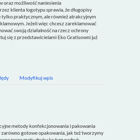
 oraz możliwość naniesienia
ez klienta logotypu sprawia, że długopisy
e tylko praktycznym, ale również atrakcyjnym
eklamowym. Jeżeli więc chcesz zareklamować
mować swoją działalność na rzecz ochrony
uj się z przedstawicielami Eko Gratisowni już
łędy
Modyfikuj wpis
acyjne metody konfekcjonowania i pakowania
 zarówno gotowe opakowania, jak też tworzymy
nowoczesne mety druku (w tym nadruk