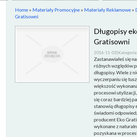
Home
»
Materiały Promocyjne
»
Materiały Reklamowe
»
Gratisowni
Długopisy ek
Gratisowni
2016-11-03
|
Kategoria
Zastanawiałeś się na
różnych względów pr
długopisy. Wiele z 
wyczerpaniu się tus
większość wykonana 
procesowi utylizacji
się coraz bardziej pa
stanowią długopisy e
świadomi odpowiedzi
producent Eko Grati
wykonane z naturaln
pozyskana w procesi