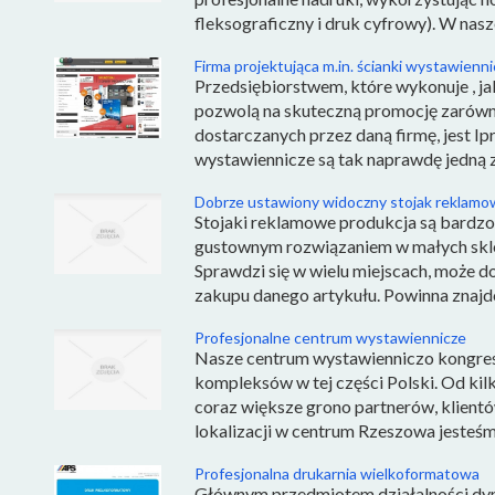
fleksograficzny i druk cyfrowy). W nasze
Firma projektująca m.in. ścianki wystawienn
Przedsiębiorstwem, które wykonuje , ja
pozwolą na skuteczną promocję zarówno 
dostarczanych przez daną firmę, jest Ip
wystawiennicze są tak naprawdę jedną z
Dobrze ustawiony widoczny stojak reklamo
Stojaki reklamowe produkcja są bardzo
gustownym rozwiązaniem w małych sklep
Sprawdzi się w wielu miejscach, może 
zakupu danego artykułu. Powinna znajdow
Profesjonalne centrum wystawiennicze
Nasze centrum wystawienniczo kongres
kompleksów w tej części Polski. Od kilk
coraz większe grono partnerów, klientó
lokalizacji w centrum Rzeszowa jesteśmy
Profesjonalna drukarnia wielkoformatowa
Głównym przedmiotem działalności dyna